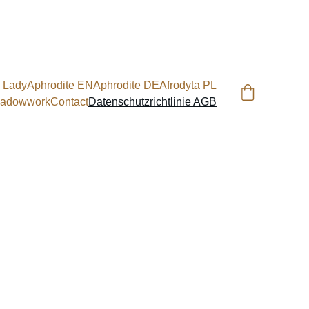
 Lady
Aphrodite EN
Aphrodite DE
Afrodyta PL
adowwork
Contact
Datenschutzrichtlinie AGB