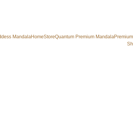
ddess Mandala
Home
Store
Quantum Premium Mandala
Premium
Sh